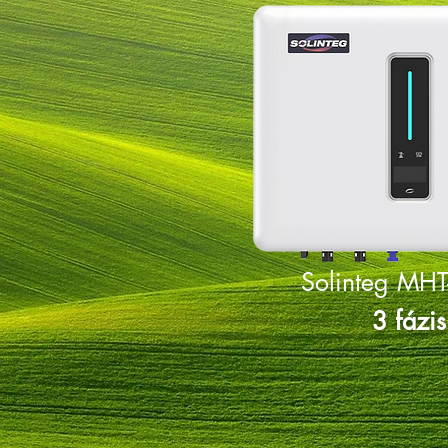
Solinteg MHT
3 fázis
Bruttó 