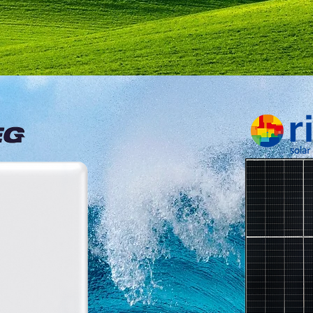
elepitéssel, engedélyeztetéssel
10KW
+