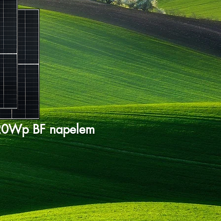
420Wp BF napelem