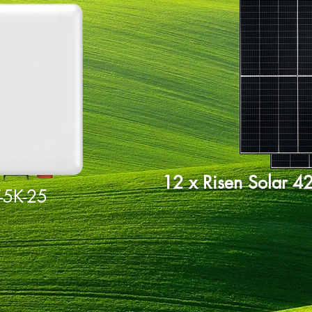
5 KW
+
12 x Risen Solar 
-5K-25
1.699.000 ft