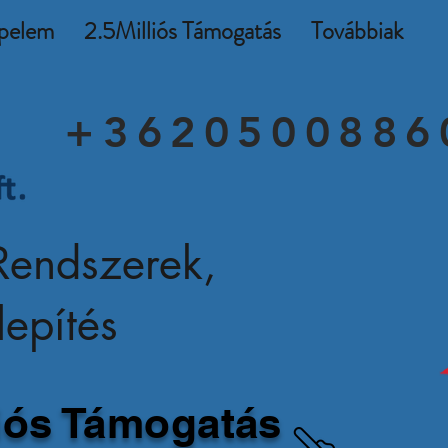
pelem
2.5Milliós Támogatás
Továbbiak
+3620500886
endszerek,
elepítés
liós Támogatás