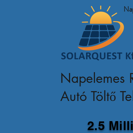
Na
Napelemes R
Autó Töltő T
2.5 Mil